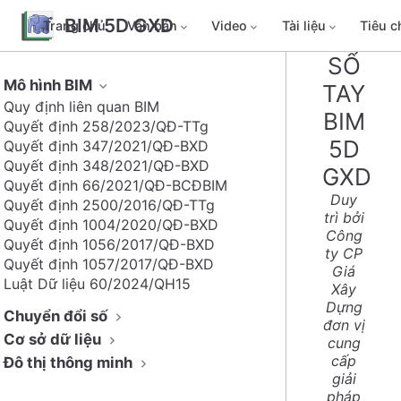
BIM 5D GXD
Trang chủ
Văn bản
Video
Tài liệu
Tiêu 
SỔ
Mô hình BIM
TAY
Quy định liên quan BIM
BIM
Quyết định 258/2023/QĐ-TTg
5D
Quyết định 347/2021/QĐ-BXD
Quyết định 348/2021/QĐ-BXD
GXD
Quyết định 66/2021/QĐ-BCĐBIM
Duy
Quyết định 2500/2016/QĐ-TTg
trì bởi
Quyết định 1004/2020/QĐ-BXD
Công
Quyết định 1056/2017/QĐ-BXD
ty CP
Quyết định 1057/2017/QĐ-BXD
Giá
Luật Dữ liệu 60/2024/QH15
Xây
Dựng
Chuyển đổi số
đơn vị
Cơ sở dữ liệu
cung
cấp
Đô thị thông minh
giải
pháp