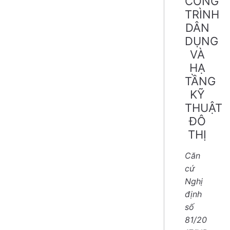
CÔNG
TRÌNH
DÂN
DỤNG
VÀ
HẠ
TẦNG
KỸ
THUẬT
ĐÔ
THỊ
Căn
cứ
Nghị
định
số
81/20