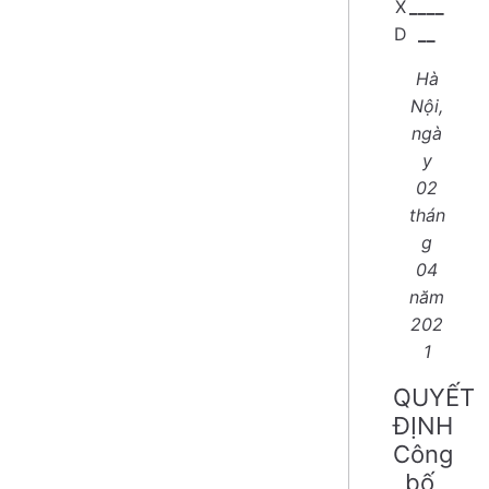
X
____
D
__
Hà
Nội,
ngà
y
02
thán
g
04
năm
202
1
QUYẾT
ĐỊNH
Công
bố