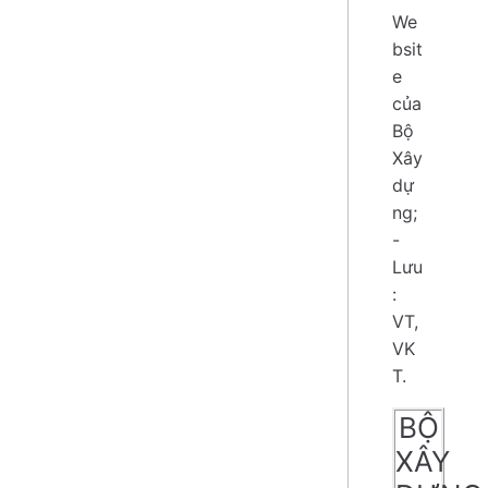
We
bsit
e
của
Bộ
Xây
dự
ng;
-
Lưu
:
VT,
VK
T.
BỘ
XÂY