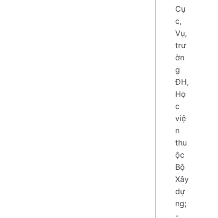
Cụ
c,
Vụ,
trư
ờn
g
ĐH,
Họ
c
việ
n
thu
ộc
Bộ
Xây
dự
ng;
-