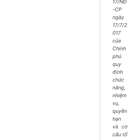
17/NĐ
-CP
ngày
17/7/2
017
của
Chính
phủ
quy
định
chức
năng,
nhiệm
vụ,
quyền
hạn
và cơ
cấu tổ