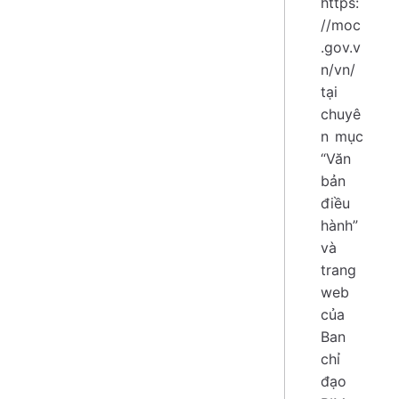
https:
//moc
.gov.v
n/vn/
tại
chuyê
n mục
“Văn
bản
điều
hành”
và
trang
web
của
Ban
chỉ
đạo