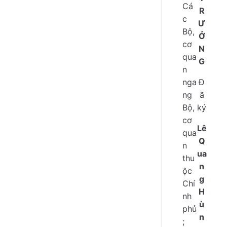
Cá
R
c
Ư
Bộ,
Ở
cơ
N
qua
G
n
nga
Đ
ng
ã
Bộ,
ký
cơ
Lê
qua
Q
n
ua
thu
n
ộc
g
Chí
H
nh
ù
phủ
n
;