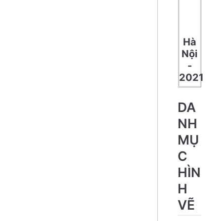
Hà
Nội
-
2021
DA
NH
MỤ
C
HÌN
H
VẼ