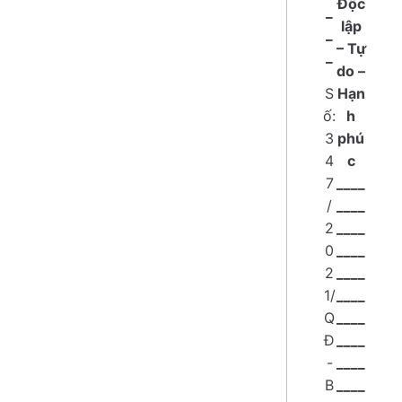
Độc
_
lập
_
– Tự
_
do –
S
Hạn
ố:
h
3
phú
4
c
7
____
/
____
2
____
0
____
2
____
1/
____
Q
____
Đ
____
-
____
B
____