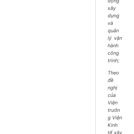
động
xây
dựng
và
quản
lý vận
hành
công
trình;
Theo
đề
nghị
của
Viện
trưởn
g Viện
Kinh
tế xây