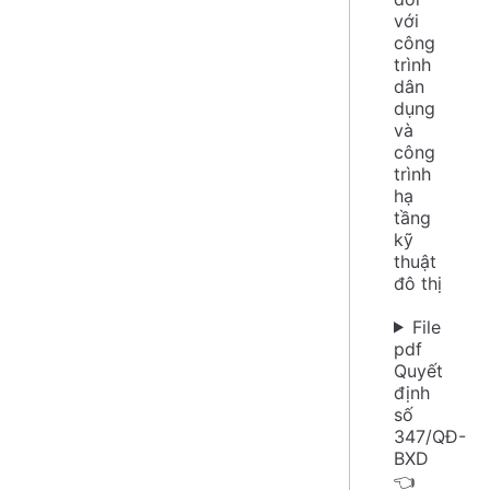
với
công
trình
dân
dụng
và
công
trình
hạ
tầng
kỹ
thuật
đô thị
File
pdf
Quyết
định
số
347/QĐ-
BXD
👈