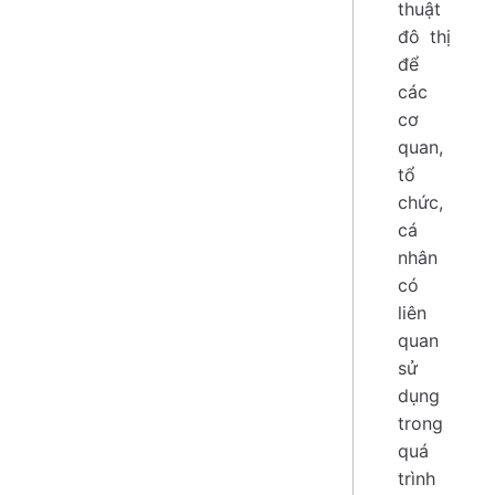
thuật
đô thị
để
các
cơ
quan,
tổ
chức,
cá
nhân
có
liên
quan
sử
dụng
trong
quá
trình