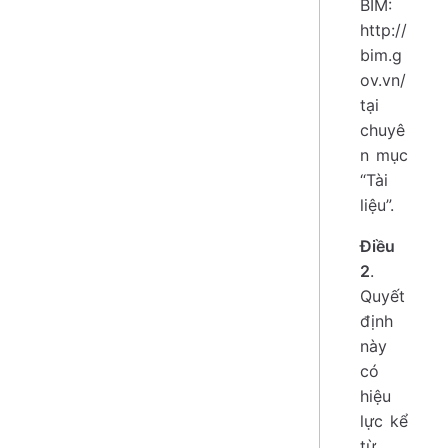
BIM:
http://
bim.g
ov.vn/
tại
chuyê
n mục
“Tài
liệu”.
Điều
2
.
Quyết
định
này
có
hiệu
lực kể
từ