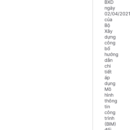
BXD
ngày
02/04/202
của
Bộ
Xây
dựng
công
bố
hướng
dẫn
chi
tiết
áp
dụng
Mô
hình
thông
tin
công
trình
(BIM)
đối