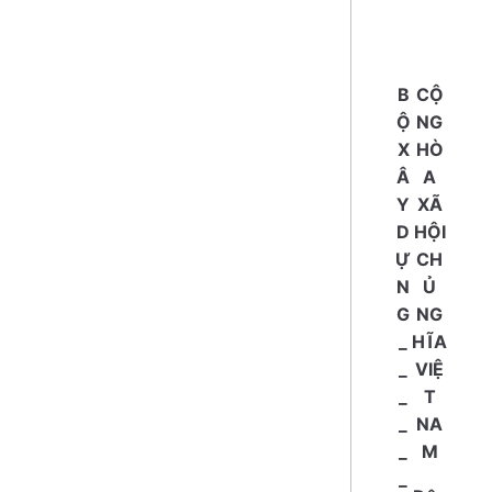
B
CỘ
Ộ
NG
X
HÒ
Â
A
Y
XÃ
D
HỘI
Ự
CH
N
Ủ
G
NG
_
HĨA
_
VIỆ
_
T
_
NA
_
M
_