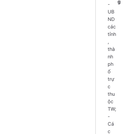
g
-
UB
ND
các
tỉnh
,
thà
nh
ph
ố
trự
c
thu
ộc
TW;
-
Cá
c