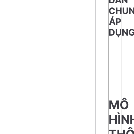
CHU
ÁP
DỤN
MÔ
HÌN