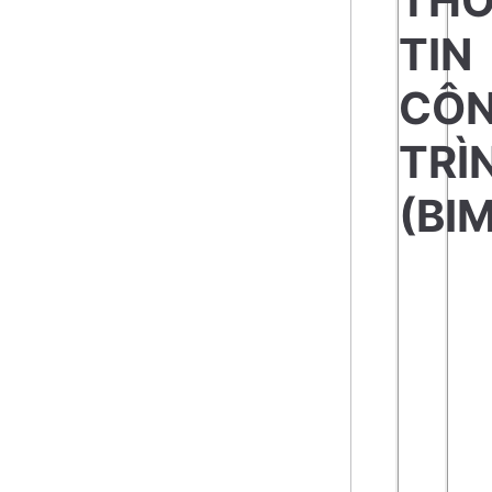
TH
TIN
CÔ
TRÌ
(BIM