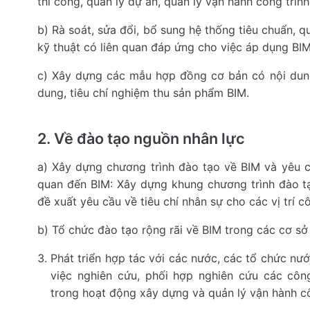
thi công, quản lý dự án, quản lý vận hành công trình
b) Rà soát, sửa đổi, bổ sung hệ thống tiêu chuẩn, q
kỹ thuật có liên quan đáp ứng cho việc áp dụng BI
c) Xây dựng các mẫu hợp đồng cơ bản có nội dung
dung, tiêu chí nghiệm thu sản phẩm BIM.
2. Về đào tạo nguồn nhân lực
a) Xây dựng chương trình đào tạo về BIM và yêu cầu
quan đến BIM: Xây dựng khung chương trình đào tạ
đề xuất yêu cầu về tiêu chí nhân sự cho các vị trí 
b) Tổ chức đào tạo rộng rãi về BIM trong các cơ sở
Phát triển hợp tác với các nước, các tổ chức nư
việc nghiên cứu, phối hợp nghiên cứu các côn
trong hoạt động xây dựng và quản lý vận hành cô