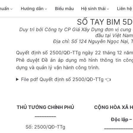
chuẩn
Hướng dẫn
Biểu mẫu
Hệ sinh thái
Liên hệ
SỔ TAY BIM 5
Duy trì bởi Công ty CP Giá Xây Dựng đơn vị cung 
đầu tại Việt Nam
Địa chỉ: Số 124 Nguyễn Ngọc Nại, 
Quyết định số 2500/QĐ-TTg ngày 22 tháng 12 năm
Phê duyệt Đề án áp dụng mô hình thông tin công
dựng và quản lý vận hành công trình.
File pdf Quyết định số 2500/QĐ-TTg 👈
THỦ TƯỚNG CHÍNH PHỦ
CỘNG HÒA XÃ H
_________
Độc lập –
Số: 2500/QĐ-TTg
____________