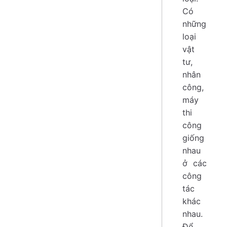
Có
những
loại
vật
tư,
nhân
công,
máy
thi
công
giống
nhau
ở các
công
tác
khác
nhau.
Để