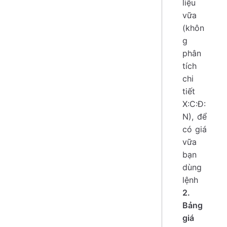
liệu
vữa
(khôn
g
phân
tích
chi
tiết
X:C:Đ:
N), để
có giá
vữa
bạn
dùng
lệnh
2.
Bảng
giá