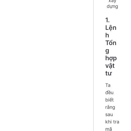
xây
dựng
1.
Lện
h
Tổn
g
hợp
vật
tư
Ta
đều
biết
rằng
sau
khi tra
mã