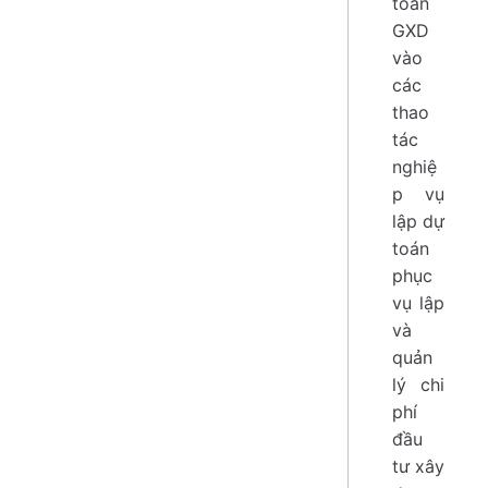
toán
GXD
vào
các
thao
tác
nghiệ
p vụ
lập dự
toán
phục
vụ lập
và
quản
lý chi
phí
đầu
tư xây