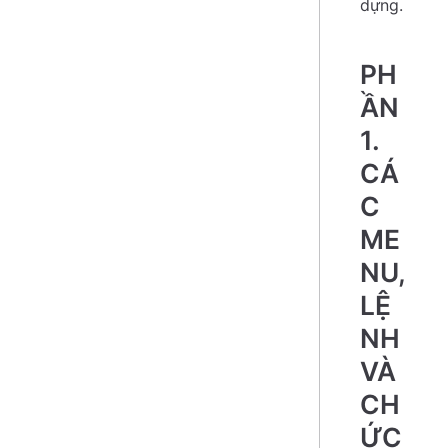
dựng.
PH
ẦN
1.
CÁ
C
ME
NU,
LỆ
NH
VÀ
CH
ỨC