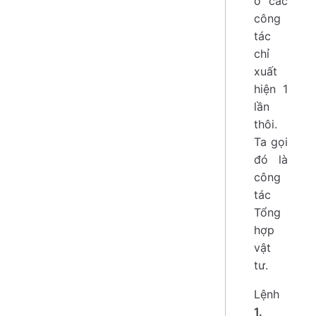
ở các
công
tác
chỉ
xuất
hiện 1
lần
thôi.
Ta gọi
đó là
công
tác
Tổng
hợp
vật
tư.
Lệnh
1.