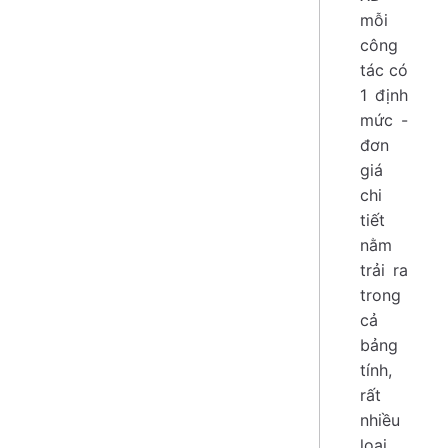
mỗi
công
tác có
1 định
mức -
đơn
giá
chi
tiết
nằm
trải ra
trong
cả
bảng
tính,
rất
nhiều
loại.