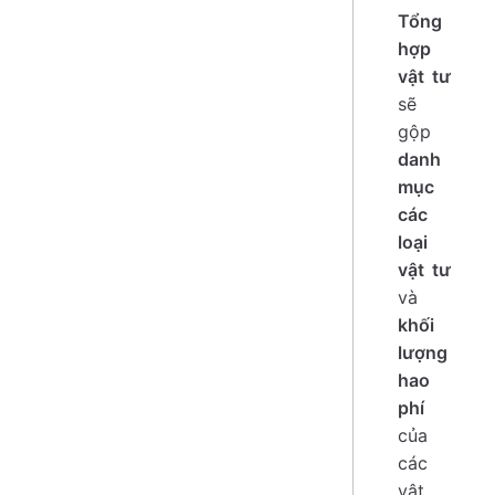
Tổng
hợp
vật tư
sẽ
gộp
danh
mục
các
loại
vật tư
và
khối
lượng
hao
phí
của
các
vật