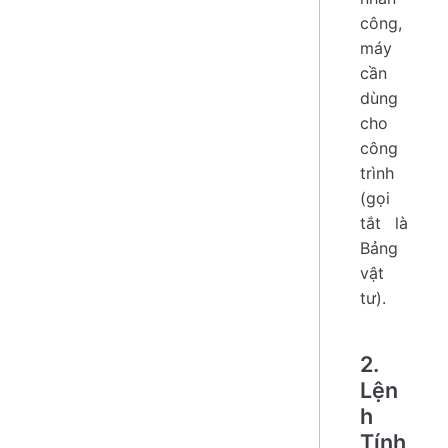
công,
máy
cần
dùng
cho
công
trình
(gọi
tắt là
Bảng
vật
tư).
2.
Lện
h
Tính