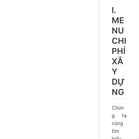
I.
ME
NU
CHI
PHÍ
XÂ
Y
DỰ
NG
Chún
g ta
cùng
tìm
hiểu