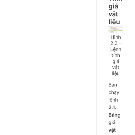
giá
vật
liệu
Hình
2.2 –
Lệnh
tính
giá
vật
liệu
Bạn
chạy
lệnh
2.1.
Bảng
giá
vật