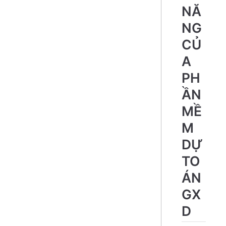
NĂ
NG
CỦ
A
PH
ẦN
MỀ
M
DỰ
TO
ÁN
GX
D