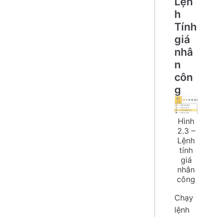
Lện
h
Tính
giá
nhâ
n
côn
g
Hình
2.3 –
Lệnh
tính
giá
nhân
công
Chạy
lệnh