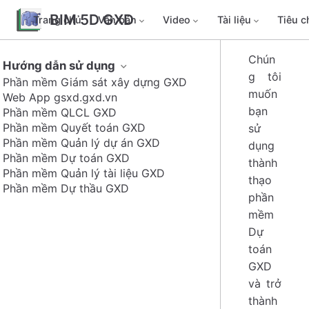
BIM 5D GXD
Trang chủ
Văn bản
Video
Tài liệu
Tiêu 
Chún
Hướng dẫn sử dụng
g tôi
Phần mềm Giám sát xây dựng GXD
muốn
Web App gsxd.gxd.vn
bạn
Phần mềm QLCL GXD
Phần mềm Quyết toán GXD
sử
Phần mềm Quản lý dự án GXD
dụng
Phần mềm Dự toán GXD
thành
Phần mềm Quản lý tài liệu GXD
thạo
Phần mềm Dự thầu GXD
phần
mềm
Dự
toán
GXD
và trở
thành