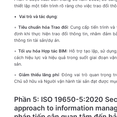
thiết lập một tiến trình rõ ràng cho việc trao đổi thô
Vai trò và tác dụng
:
◦
Tiêu chuẩn hóa Trao đổi
: Cung cấp tiến trình và
định khi thực hiện trao đổi thông tin, nhằm đảm 
thông tin tài sản/dự án.
◦
Tối ưu hóa Hợp tác BIM
: Hỗ trợ tạo lập, sử dụng
cách hiệu lực và hiệu quả trong suốt giai đoạn vận
sản.
◦
Giảm thiểu lãng phí
: Đóng vai trò quan trọng t
Chủ sở hữu và Người vận hành tài sản đạt được mục
Phần 5: ISO 19650-5:2020 Se
approach to information man
pháp tiếp cận quan tâm đến bả