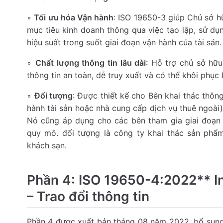
◦
Tối ưu hóa Vận hành
: ISO 19650-3 giúp Chủ sở h
mục tiêu kinh doanh thông qua việc tạo lập, sử dụn
hiệu suất trong suốt giai đoạn vận hành của tài sản.
◦
Chất lượng thông tin lâu dài
: Hỗ trợ chủ sở hữu
thông tin an toàn, dễ truy xuất và có thể khôi phục k
◦
Đối tượng
: Được thiết kế cho Bên khai thác thông
hành tài sản hoặc nhà cung cấp dịch vụ thuê ngoài) 
Nó cũng áp dụng cho các bên tham gia giai đoạn v
quy mô. đối tượng là công ty khai thác sản phẩ
khách sạn.
Phần 4: ISO 19650-4:2022** I
– Trao đổi thông tin
Phần 4 được xuất bản tháng 08 năm 2022, bổ sung