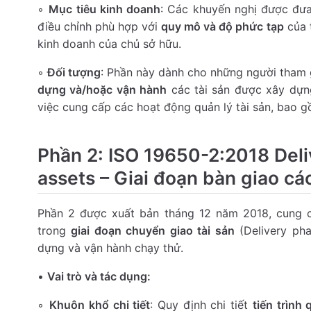
◦
Mục tiêu kinh doanh
: Các khuyến nghị được đư
điều chỉnh phù hợp với
quy mô và độ phức tạp
của t
kinh doanh của chủ sở hữu.
◦
Đối tượng
: Phần này dành cho những người tham 
dựng và/hoặc vận hành
các tài sản được xây dựn
việc cung cấp các hoạt động quản lý tài sản, bao 
Phần 2: ISO 19650-2:2018 Deli
assets – Giai đoạn bàn giao các
Phần 2 được xuất bản tháng 12 năm 2018, cung c
trong
giai đoạn chuyển giao tài sản
(Delivery phas
dựng và vận hành chạy thử.
•
Vai trò và tác dụng:
◦
Khuôn khổ chi tiết
: Quy định chi tiết
tiến trình 