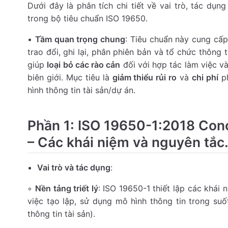
Dưới đây là phân tích chi tiết về vai trò, tác dụ
trong bộ tiêu chuẩn ISO 19650.
•
Tầm quan trọng chung
: Tiêu chuẩn này cung cấ
trao đổi, ghi lại, phân phiên bản và tổ chức thông 
giúp
loại bỏ các rào cản
đối với hợp tác làm việc và
biên giới. Mục tiêu là
giảm thiểu rủi ro
và
chi phí
ph
hình thông tin tài sản/dự án.
Phần 1: ISO 19650-1:2018 Conc
– Các khái niệm và nguyên tắc
Vai trò và tác dụng
:
◦
Nền tảng triết lý
: ISO 19650-1 thiết lập các khái 
việc tạo lập, sử dụng mô hình thông tin trong suố
thông tin tài sản).