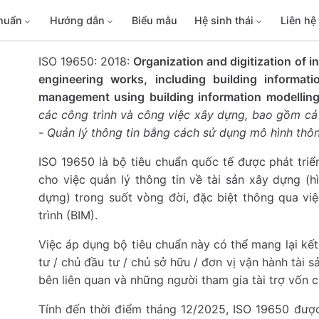
chuẩn
Hướng dẫn
Biểu mẫu
Hệ sinh thái
Liên hệ
ISO 19650: 2018:
Organization and digitization of i
engineering works, including building informati
management using building information modelling
các công trình và công việc xây dựng, bao gồm cả 
- Quản lý thông tin bằng cách sử dụng mô hình thông
ISO 19650 là bộ tiêu chuẩn quốc tế được phát tr
cho việc quản lý thông tin về tài sản xây dựng (
dựng) trong suốt vòng đời, đặc biệt thông qua vi
trình (BIM).
Việc áp dụng bộ tiêu chuẩn này có thể mang lại kết
tư / chủ đầu tư / chủ sở hữu / đơn vị vận hành tài 
bên liên quan và những người tham gia tài trợ vốn 
Tính đến thời điểm tháng 12/2025, ISO 19650 đượ