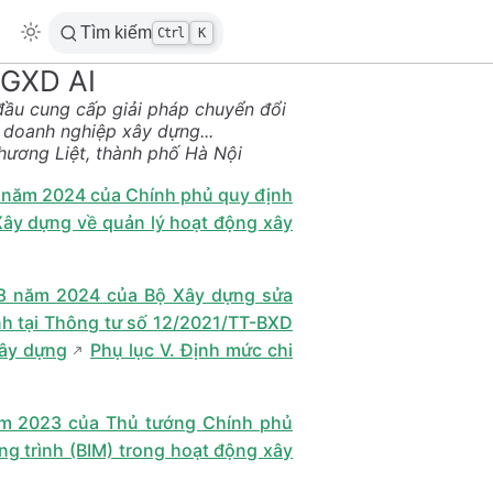
Tìm kiếm
Ctrl
K
 GXD AI
đầu cung cấp giải pháp chuyển đổi
ị doanh nghiệp xây dựng...
hương Liệt, thành phố Hà Nội
 năm 2024 của Chính phủ quy định
 Xây dựng về quản lý hoạt động xây
8 năm 2024 của Bộ Xây dựng sửa
h tại Thông tư số 12/2021/TT-BXD
Xây dựng
Phụ lục V. Định mức chi
ăm 2023 của Thủ tướng Chính phủ
ng trình (BIM) trong hoạt động xây