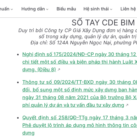
chuẩn
Hướng dẫn
Biểu mẫu
Hệ sinh thái
Liên hệ
SỔ TAY CDE BIM
Duy trì bởi Công ty CP Giá Xây Dựng đơn vị hàng 
số trong xây dựng, quản lý dự án, quản tr
Địa chỉ: Số 124A Nguyễn Ngọc Nại, phường P
Nghị định số 175/2024/NĐ-CP ngày 30 tháng 12
chi tiết một số điều và biện pháp thi hành Luật
dựng. (Điều 8)
Thông tư số 09/2024/TT-BXD ngày 30 tháng 0
đổi, bổ sung một số định mức xây dựng ban hàn
ngày 31 tháng 08 năm 2021 của Bộ trưởng Bộ 
phí quản lý dự án và tư vấn đầu tư xây dựng
Quyết định số 258/QĐ-TTg ngày 17 tháng 3 n
Phê duyệt lộ trình áp dụng mô hình thông tin cô
dựng